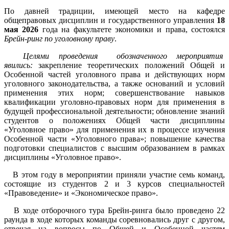
По давней традиции, имеющей место на кафедре
общеправовых дисциплин и государственного управления
18
мая 2026
года на факультете экономики и права, состоялся
Брейн-ринг по уголовному праву
.
Целями проведения обозначенного мероприятия
явились:
закрепление теоретических положений Общей и
Особенной частей уголовного права и действующих норм
уголовного законодательства, а также оснований и условий
применения этих норм; совершенствование навыков
квалификации уголовно-правовых норм для применения в
будущей профессиональной деятельности; обновление знаний
студентов о положениях Общей части дисциплины
«Уголовное право» для применения их в процессе изучения
Особенной части «Уголовного права»; повышение качества
подготовки специалистов с высшим образованием в рамках
дисциплины «Уголовное право».
В этом году в мероприятии приняли участие семь команд,
состоящие из студентов 2 и 3 курсов специальностей
«Правоведение» и «Экономическое право».
В ходе отборочного тура Брейн-ринга было проведено 22
раунда в ходе которых команды соревновались друг с другом,
отвечая на вопросы по Общей и Особенной частям