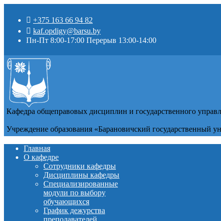
+375 163 66 94 82
kaf.opdigy@barsu.by
Пн-Пт 8:00-17:00 Перерыв 13:00-14:00
Кафедра общеправовых дисциплин и государственного управ
Учреждение образования «Барановичский государственный у
Главная
О кафедре
Сотрудники кафедры
Дисциплины кафедры
Специализированные
модули по выбору
обучающихся
График дежурства
преподавателей