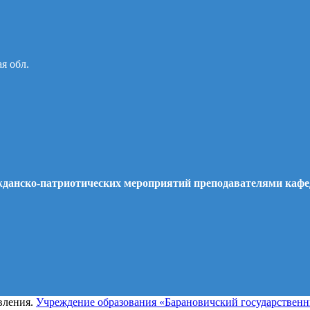
ая обл.
ажданско-патриотических мероприятий преподавателями каф
вления.
Учреждение образования «Барановичский государствен