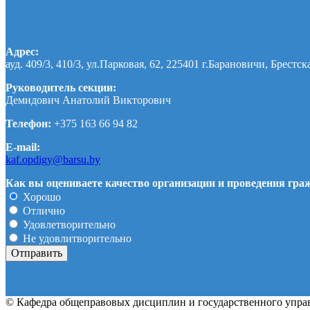
Адрес:
ауд. 409/3, 410/3, ул.Парковая, 62, 225401 г.Барановичи, Брестск
Руководитель секции:
Демидович Анатолий Викторович
Телефон:
+375 163 66 94 82
E-mail:
kaf.opdigy@barsu.by
Как вы оцениваете качество организации и проведения гр
Хорошо
Отлично
Удовлетворительно
Не удовлитворительно
© Кафедра общеправовых дисциплин и государственного упра