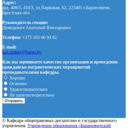
Адрес:
ауд. 409/3, 410/3, ул.Парковая, 62, 225401 г.Барановичи,
Брестская обл.
Руководитель секции:
Демидович Анатолий Викторович
Телефон:
+375 163 66 94 82
E-mail:
kaf.opdigy@barsu.by
Как вы оцениваете качество организации и проведения
гражданско-патриотических мероприятий
преподавателями кафедры.
Хорошо
Отлично
Удовлетворительно
Не удовлитворительно
© Кафедра общеправовых дисциплин и государственного
управления.
Учреждение образования «Барановичский