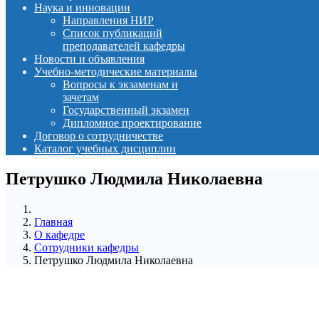
Наука и инновации
Направления НИР
Список публикаций
преподавателей кафедры
Новости и объявления
Учебно-методические материалы
Вопросы к экзаменам и
зачетам
Государственный экзамен
Дипломное проектирование
Договор о сотрудничестве
Каталог учебных дисциплин
Петрушко Людмила Николаевна
Главная
О кафедре
Сотрудники кафедры
Петрушко Людмила Николаевна