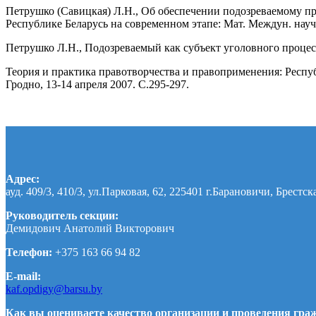
Петрушко (Савицкая) Л.Н., Об обеспечении подозреваемому пр
Республике Беларусь на современном этапе: Мат. Междун. науч. 
Петрушко Л.Н., Подозреваемый как субъект уголовного проце
Теория и практика правотворчества и правоприменения: Респ
Гродно, 13-14 апреля 2007. С.295-297.
Адрес:
ауд. 409/3, 410/3, ул.Парковая, 62, 225401 г.Барановичи, Брестск
Руководитель секции:
Демидович Анатолий Викторович
Телефон:
+375 163 66 94 82
E-mail:
kaf.opdigy@barsu.by
Как вы оцениваете качество организации и проведения гр